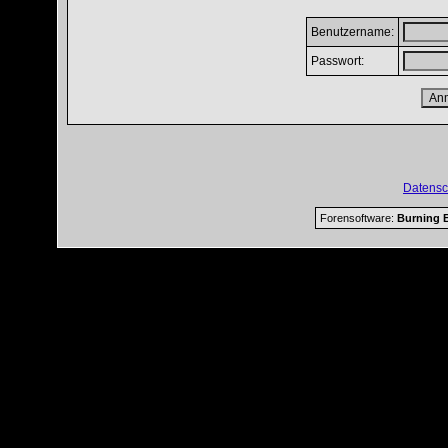
Benutzername:
Passwort:
Datensc
Forensoftware:
Burning B