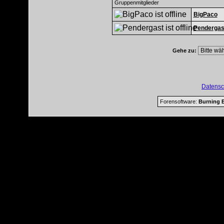
Gruppenmitglieder
BigPaco
Pendergas
Gehe zu:
Datensc
Forensoftware:
Burning B