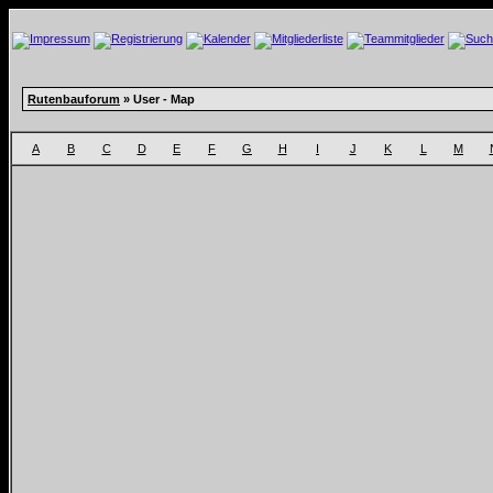
Rutenbauforum
» User - Map
A
B
C
D
E
F
G
H
I
J
K
L
M