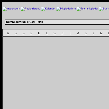
Rutenbauforum
» User - Map
A
B
C
D
E
F
G
H
I
J
K
L
M