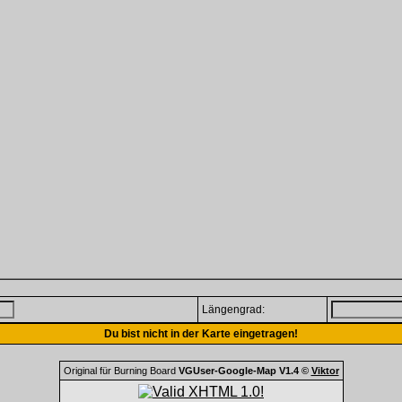
Längengrad:
Du bist nicht in der Karte eingetragen!
Original für Burning Board
VGUser-Google-Map V1.4 ©
Viktor