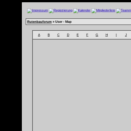
Rutenbauforum
» User - Map
A
B
C
D
E
F
G
H
I
J