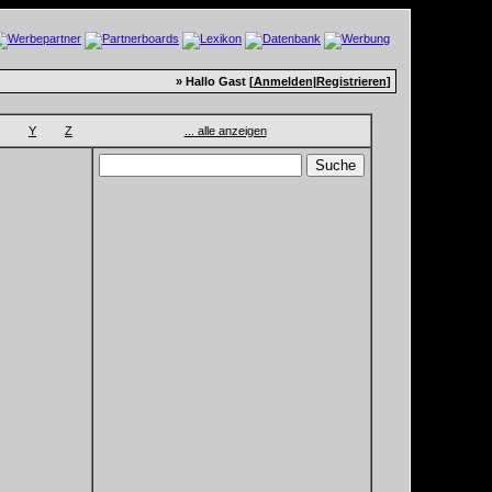
» Hallo Gast [
Anmelden
|
Registrieren
]
Y
Z
... alle anzeigen