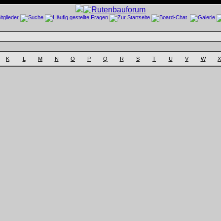
K
L
M
N
O
P
Q
R
S
T
U
V
W
X