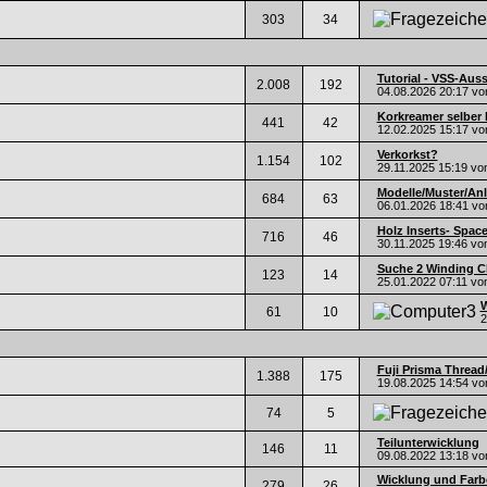
303
34
Tutorial - VSS-Auss
2.008
192
04.08.2026
20:17
vo
Korkreamer selber
441
42
12.02.2025
15:17
vo
Verkorkst?
1.154
102
29.11.2025
15:19
vo
Modelle/Muster/An
684
63
06.01.2026
18:41
vo
Holz Inserts- Space
716
46
30.11.2025
19:46
vo
Suche 2 Winding C
123
14
25.01.2022
07:11
vo
W
61
10
2
Fuji Prisma Thread
1.388
175
19.08.2025
14:54
vo
74
5
Teilunterwicklung
146
11
09.08.2022
13:18
vo
Wicklung und Farb
279
26