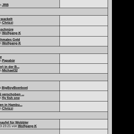
n
JRB
 wackelt
n
Chrizzi
nschnüre
n
Wolfgang-K
chmales Geld
n
Wolfgang-K
e
n
Papabär
) in der B...
n
Michael32
n
BigBoyBoerboel
 verschoben ...
n
fly fish one
en in Hambu...
n
Chrizzi
aufel für Wobbler
23
23:21
von
Wolfgang-K