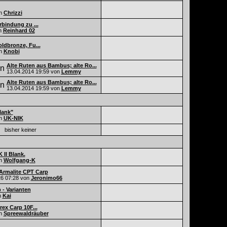
n
Chrizzi
rbindung zu ...
n
Reinhard 02
ldbronze, Fu...
n
Knobi
Alte Ruten aus Bambus; alte Ro...
13.04.2014
19:59
von
Lemmy
Alte Ruten aus Bambus; alte Ro...
13.04.2014
19:59
von
Lemmy
lank"
n
UK-NIK
bisher keiner
 II Blank.
n
Wolfgang-K
Armalite CPT Carp
26
07:28
von
Jeronimo66
- Varianten
n
Kai
ex Carp 10F...
n
Spreewaldräuber