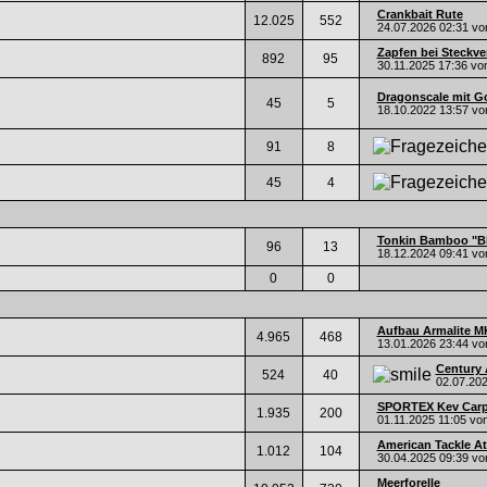
Crankbait Rute
12.025
552
24.07.2026
02:31
vo
Zapfen bei Steckve
892
95
30.11.2025
17:36
vo
Dragonscale mit Go
45
5
18.10.2022
13:57
vo
91
8
45
4
Tonkin Bamboo "B
96
13
18.12.2024
09:41
vo
0
0
Aufbau Armalite MK
4.965
468
13.01.2026
23:44
vo
Century 
524
40
02.07.20
SPORTEX Kev Carp 
1.935
200
01.11.2025
11:05
vo
American Tackle Atr
1.012
104
30.04.2025
09:39
vo
Meerforelle