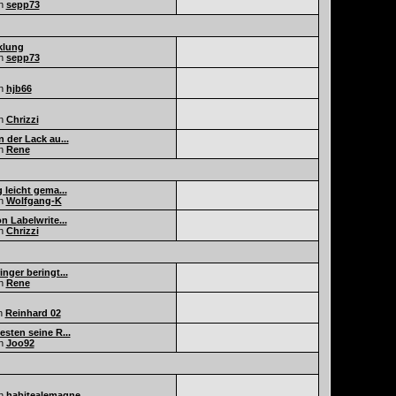
n
sepp73
klung
n
sepp73
n
hjb66
n
Chrizzi
 der Lack au...
n
Rene
 leicht gema...
n
Wolfgang-K
n Labelwrite...
n
Chrizzi
nger beringt...
n
Rene
n
Reinhard 02
sten seine R...
n
Joo92
n
habitealemagne