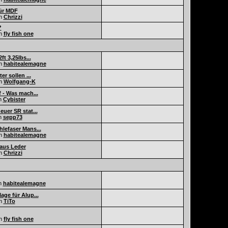
für MDF
n
Chrizzi
?
n
fly fish one
ft 3,25lbs...
n
habitealemagne
er sollen ...
n
Wolfgang-K
 - Was mach...
n
Cybister
uer SR stat...
n
sepp73
lefaser Mans...
n
habitealemagne
aus Leder
n
Chrizzi
n
habitealemagne
age für Alup...
n
TiTo
n
fly fish one