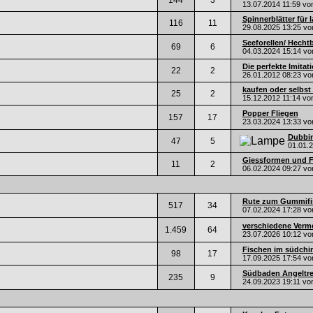
144
3
13.07.2014
11:59
vo
Spinnerblätter für 
116
11
29.08.2025
13:25
vo
Seeforellen/ Hechtb
69
6
04.03.2024
15:14
vo
Die perfekte Imitat
22
2
26.01.2012
08:23
vo
kaufen oder selbst
25
2
15.12.2012
11:14
vo
Popper Fliegen
157
17
23.03.2024
13:33
vo
Dubbin
47
5
01.01.
Giessformen und F
11
2
06.02.2024
09:27
vo
Rute zum Gummifi
517
34
07.02.2024
17:28
vo
verschiedene Verme
1.459
64
23.07.2026
10:12
vo
Fischen im südchi
98
17
17.09.2025
17:54
vo
Südbaden Angeltreff
235
9
24.09.2023
19:11
vo