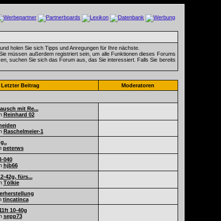
und holen Sie sich Tipps und Anregungen für Ihre nächste.
 Sie müssen außerdem registriert sein, um alle Funktionen dieses Forums
n, suchen Sie sich das Forum aus, das Sie interessiert. Falls Sie bereits
Letzter Beitrag
Moderatoren
ausch mit Re...
n
Reinhard 02
neiden
n
Raschelmeier-1
g..
n
peterws
3-040
n
hjb66
-42g, fürs...
n
Tölkie
erherstellung
n
tincatinca
11ft 10-40g
n
sepp73