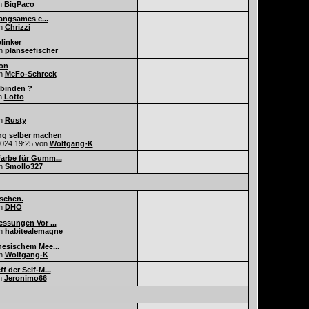
n
BigPaco
langsames e...
n
Chrizzi
linker
n
planseefischer
ion
n
MeFo-Schreck
 binden ?
n
Lotto
n
Rusty
g selber machen
2024
19:25
von
Wolfgang-K
arbe für Gumm...
n
Smollo327
schen.
n
DHO
ssungen Vor ...
n
habitealemagne
nesischem Mee...
n
Wolfgang-K
 der Self-M...
n
Jeronimo66