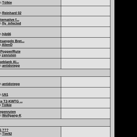
n
Tölkie
n
Reinhard 02
ernative f...
n
fly_infected
n
hjb66
sangeln Bret...
n
AlienD
 Popper/Rute
n
zenruten
seblank Al...
n
antidotepp
n
antidotepp
n
Uli1
te T2-KWTG ...
n
Tölkie
iegenruten
n
Wolfgang-K
6 ???
n
Tim92