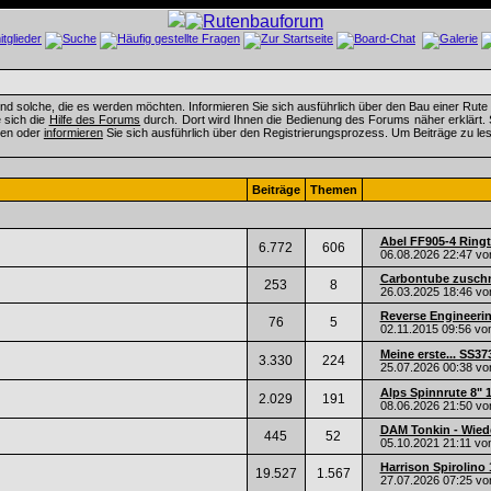
d solche, die es werden möchten. Informieren Sie sich ausführlich über den Bau einer Rute 
e sich die
Hilfe des Forums
durch. Dort wird Ihnen die Bedienung des Forums näher erklärt.
ren oder
informieren
Sie sich ausführlich über den Registrierungsprozess. Um Beiträge zu lese
Beiträge
Themen
Abel FF905-4 Ringt
6.772
606
06.08.2026
22:47
vo
Carbontube zusch
253
8
26.03.2025
18:46
vo
Reverse Engineerin
76
5
02.11.2015
09:56
vo
Meine erste... SS37
3.330
224
25.07.2026
00:38
vo
Alps Spinnrute 8" 12
2.029
191
08.06.2026
21:50
vo
DAM Tonkin - Wied
445
52
05.10.2021
21:11
vo
Harrison Spirolino 
19.527
1.567
27.07.2026
07:25
vo