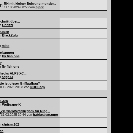
RH mit kleiner Bohrung montier...
11.10.2024
00:56
von
hjb66
chnitt über...
n
Chrizzi
 bauen
n
BlackZulu
n
miso
leitungen
n
fly fish one
r
n
fly fish one
hecks ALPS XC...
n
sepp73
ie ist dieser Griffaufbau?
0.12.2023
20:08
von
NDHCarp
/Garn
n
Wolfgang-K
Ziergarn/Metallicgarn für Ring...
31.03.2025
10:44
von
habitealemagne
n
chrism.102
en