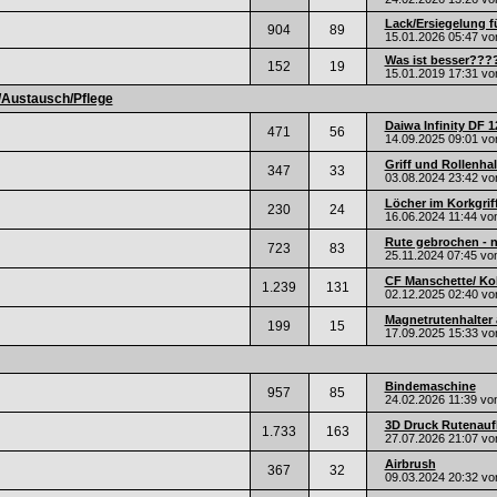
Lack/Ersiegelung 
904
89
15.01.2026
05:47
vo
Was ist besser???
152
19
15.01.2019
17:31
vo
/Austausch/Pflege
Daiwa Infinity DF 12
471
56
14.09.2025
09:01
vo
Griff und Rollenhalt
347
33
03.08.2024
23:42
vo
Löcher im Korkgriff
230
24
16.06.2024
11:44
vo
Rute gebrochen - ne
723
83
25.11.2024
07:45
vo
CF Manschette/ Koh
1.239
131
02.12.2025
02:40
vo
Magnetrutenhalter 
199
15
17.09.2025
15:33
vo
Bindemaschine
957
85
24.02.2026
11:39
vo
3D Druck Rutenaufl
1.733
163
27.07.2026
21:07
vo
Airbrush
367
32
09.03.2024
20:32
vo