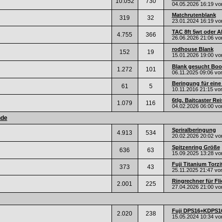
10.052
730
04.05.2026
16:19
vo
Matchrutenblank
319
32
23.01.2024
16:19
vo
TAC 8ft 5wt oder Alt
4.755
366
26.06.2026
21:06
vo
rodhouse Blank
152
19
15.01.2026
19:00
vo
Blank gesucht Boot
1.272
101
06.11.2025
09:06
vo
Beringung für eine
61
5
10.11.2016
21:15
vo
6tlg. Baitcaster Rei
1.079
116
04.02.2026
06:00
vo
nde
Spriralberingung
4.913
534
20.02.2026
20:02
vo
Spitzenring Größe
636
63
15.09.2025
13:28
vo
Fuji Titanium Torzi
373
43
25.11.2025
21:47
vo
Ringrechner für Fl
2.001
225
27.04.2026
21:00
vo
Fuji DPS16+KDPS1
2.020
238
15.05.2024
10:34
vo