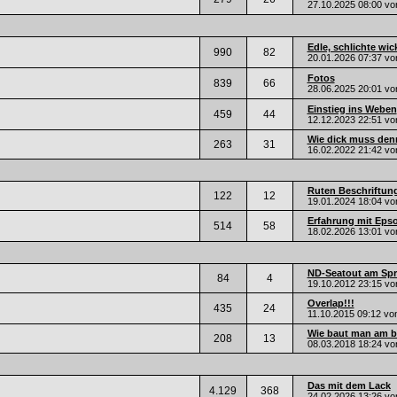
27.10.2025
08:00
vo
Edle, schlichte wic
990
82
20.01.2026
07:37
vo
Fotos
839
66
28.06.2025
20:01
vo
Einstieg ins Weben
459
44
12.12.2023
22:51
vo
Wie dick muss denn
263
31
16.02.2022
21:42
vo
Ruten Beschriftung
122
12
19.01.2024
18:04
vo
Erfahrung mit Epso
514
58
18.02.2026
13:01
vo
ND-Seatout am Spri
84
4
19.10.2012
23:15
vo
Overlap!!!
435
24
11.10.2015
09:12
vo
Wie baut man am be
208
13
08.03.2018
18:24
vo
Das mit dem Lack
4.129
368
24.02.2026
13:26
vo