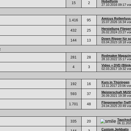
Hobelform
15
2
27.10.2016
09:17
vo
Amicus Rollenfuss
1.416
95
15.07.2026
16:34
vo
Herstellung Fliege
432
25
26.02.2024
23:27
vo
Down Rigger für s
144
13
03.04.2023
18:18
vo
e
Rodmaker Magazin
281
28
28.10.2022
15:17
vo
Video + DVD (Blinker
4
3
02.03.2017
19:32
vo
Kurs in Thüringen
192
16
13.11.2017
23:06
vo
Meisterschaft MUSS
593
37
26.09.2021
19:38
vo
Fliegenwerfer-Treff
1.701
48
24.04.2025
20:49
vo
Tauchsch
335
20
06.11.20
Custom Jerkbaits