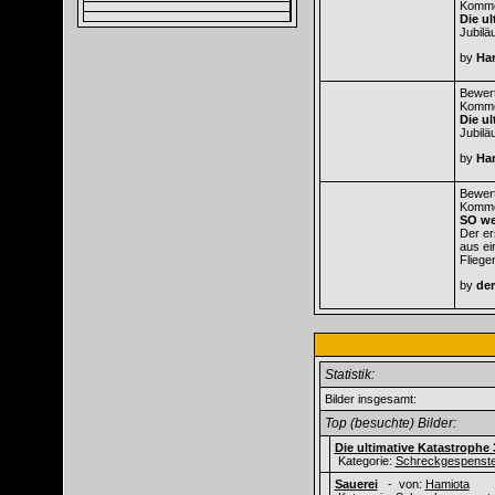
Komme
Die ul
Jubilä
by
Ha
Bewert
Komme
Die ul
Jubilä
by
Ha
Bewert
Komme
SO we
Der er
aus e
Fliege
by
der
Statistik:
Bilder insgesamt:
Top (besuchte) Bilder:
Die ultimative Katastrophe 
Kategorie:
Schreckgespenste
Sauerei
- von:
Hamiota