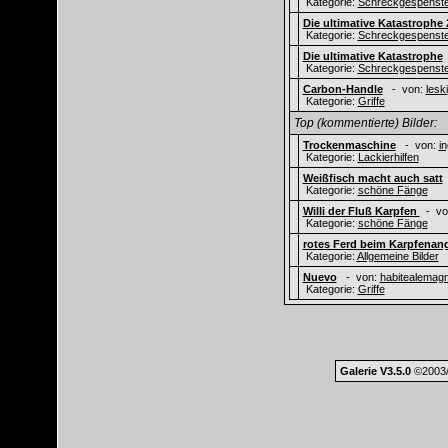
Kategorie:
Schreckgespenste
Die ultimative Katastrophe 
Kategorie:
Schreckgespenste
Die ultimative Katastrophe
Kategorie:
Schreckgespenste
Carbon-Handle
- von:
leski
Kategorie:
Griffe
Top (kommentierte) Bilder:
Trockenmaschine
- von:
i
Kategorie:
Lackierhilfen
Weißfisch macht auch satt
Kategorie:
schöne Fänge
Willi der Fluß Karpfen
- vo
Kategorie:
schöne Fänge
rotes Ferd beim Karpfenan
Kategorie:
Allgemeine Bilder
Nuevo
- von:
habitealemag
Kategorie:
Griffe
Galerie V3.5.0
©2003/