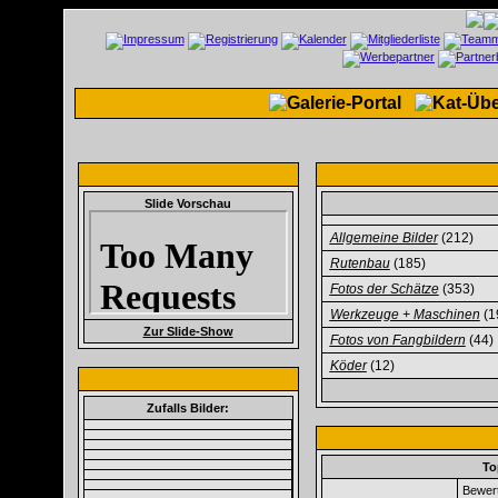
Slide Vorschau
Allgemeine Bilder
(212)
Rutenbau
(185)
Fotos der Schätze
(353)
Werkzeuge + Maschinen
(1
Zur Slide-Show
Fotos von Fangbildern
(44)
Köder
(12)
Zufalls Bilder:
To
Bewert